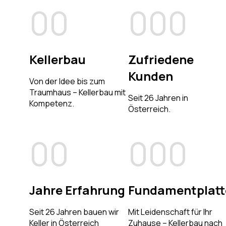
0
0
0
0
0
1
1
1
1
1
Kellerbau
Zufriedene
Kunden
Von der Idee bis zum
2
2
2
2
2
Traumhaus – Kellerbau mit
Seit 26 Jahren in
Kompetenz.
Österreich.
3
3
3
3
3
0
0
0
0
0
4
4
4
4
4
1
1
1
1
1
Jahre Erfahrung
Fundamentplatt
5
5
5
5
5
Seit 26 Jahren bauen wir
Mit Leidenschaft für Ihr
Keller in Österreich
Zuhause – Kellerbau nach